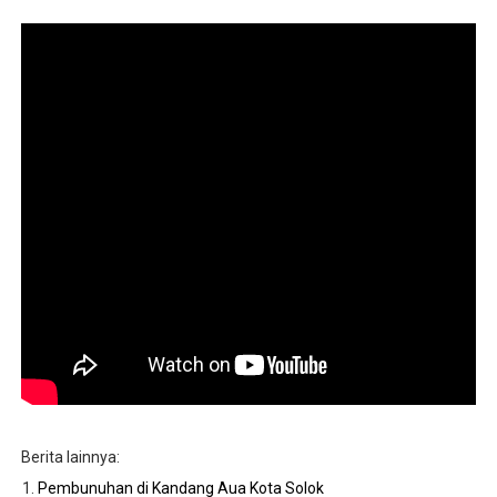
Sebelum Meninggal, Aming Sempat Beri Pesan Terakhir
PENGUNGKAPAN KASUS NARKOBA
KOTA PADANG BANJIR
Rapat DPRD Kabupaten Solok BAGALEBOH, Asbak Melay
Realisasi PAD Naik dan PDRB Per Kapita Tertinggi se-Su
Berita lainnya:
Pembunuhan di Kandang Aua Kota Solok