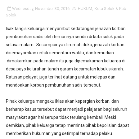
Bencana : Pohon Tumbang / Angin Puting Beliung / Angi
Wednesday, November 30, 2016
HUKUM
,
Kota Solok & Kab.
Solok
Masuk ke Cekbansos.kemensos.go.id untuk Cek Pene
Isak tangis keluarga menyambut kedatangan jenazah korban
Syarat dan Cara Daftar Kartu Prakerja Gelombang 22, 
pembunuhan sadis oleh temannya sendiri di kota solok pada
selasa malam. Sesampainya di rumah duka, jenazah korban
Penghargaan Perencanaan Pembangunan Terbaik II Nas
disemayamkan untuk sementara waktu, dan kemudian
dimakamkan pada malam itu juga dipemakaman keluarga di
Kota Pariaman Raih Opini WTP dari Kementerian Keuan
desa payo kelurahan tanah garam kecamatan lubuk sikarah.
Ratusan pelayat juga terlihat datang untuk melepas dan
BANTUAN KUOTA KEMENDIKBUD CAIR HARI INI: CARA C
mendoakan korban pembunuhan sadis tersebut.
CARA DOWNLOAD SERTIFIKAT VAKSIN COVID-19 DI HP 
Pihak keluarga mengaku iklas akan kepergian korban, dan
KEMENKUMHAM SEGERA RENOVASI BLOK C LAPAS YAN
berharap kasus tersebut dapat menjadi pelajaran bagi seluruh
masyrakat agar hal serupa tidak terulang kembali. Meski
RILIS HOAKS COVID-19 Tgl 10 September 2021
demikian, pihak keluarga tetap meminta pihak kepolisian dapat
Baca Komik One Piece 1023 Bahasa Indo, Jadwal, Predik
memberikan hukuman yang setimpal terhadap pelaku.